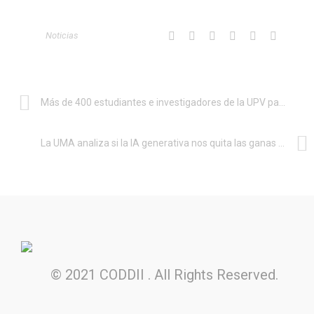
Noticias
Más de 400 estudiantes e investigadores de la UPV participarán en la Escuela Internacional de Verano STEM de Beihang University
La UMA analiza si la IA generativa nos quita las ganas de pensar
© 2021 CODDII . All Rights Reserved.