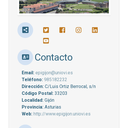
Contacto
Email:
epigijon@uniovi.es
Teléfono:
985182232
Dirección:
C/Luis Ortiz Berrocal, s/n
Código Postal:
33203
Localidad:
Gijón
Provincia:
Asturias
Web:
http://www.epigijon.uniovi.es