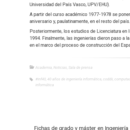
Universidad del País Vasco, UPV/EHU).
A partir del curso académico 1977-1978 se ponen
aniversario y, paulatinamente, en el resto del país.
Posteriormente, los estudios de Licenciatura en 
1994. Finalmente, las ingenierías dieron paso a l
en el marco del proceso de construcción del Esp
Academia
,
Noticias
,
Sala de prensa
#inf40
,
40 años de ingeniería informática
,
coddii
,
computac
informática
Fichas de grado y máster en Ingeniería