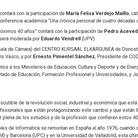
y contará con la participación de
María Felisa Verdejo Maíllo
, ca
conferencia académica “
Una crónica personal de cuatro décadas d
próximos 40 años
” contará con la participación de
Pedro Aceved
 será moderada por
Eduardo Vendrell
(UPV).
” (Sala de Cámara) del CENTRO KURSAAL ELKARGUNEA de Donostia
aís Vasco, y por
Ernesto Pimentel Sánchez
, Presidente de COD
tos a los Ministerios de Educación, Cultura y Deporte y de Ener
stado de Educación, Formación Profesional y Universidades, y Jo
iscutible de la revolución social, industrial y económica que está
fesionales que están protagonizando este cambio y que están llam
z plena de los estudios y de la profesión que confieren estos 40
iales de Informática se remontan en España al año 1976, cuando 
) y Barcelona (UPC) y en la Universidad de Valladolid, esta úl