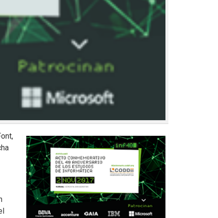
ont,
cha
n
el