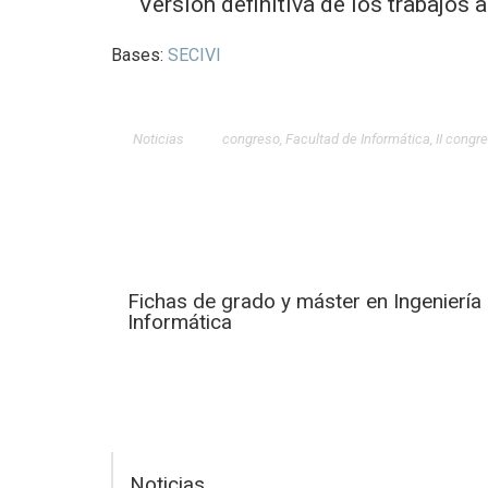
Versión definitiva de los trabajos
Bases:
SECIVI
Noticias
congreso
,
Facultad de Informática
,
II congr
Fichas de grado y máster en Ingeniería
Informática
Noticias