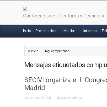
Conferencia de Directores y Decanos de
Inicio
Presentación
Noticias
Informes
Fic
Inicio
Tag: complutense
Mensajes etiquetados
complu
SECIVI organiza el II Congr
Madrid
septiembre 19, 2023
Escrito por
prensa