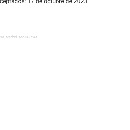
 aceptados: 17 de octubre de 2023
eso
,
Madrid
,
secivi
,
UCM