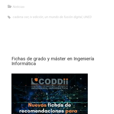
Noticias
cadena ser
,
iv edición
,
un mundo de fusión digital
,
UNED
Fichas de grado y máster en Ingeniería
Informática