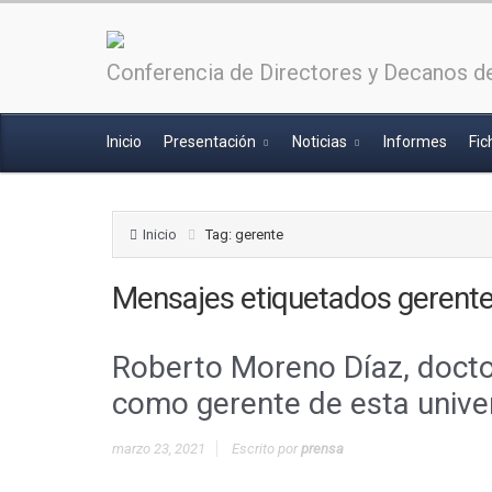
Conferencia de Directores y Decanos de
Inicio
Presentación
Noticias
Informes
Fic
Inicio
Tag: gerente
Mensajes etiquetados
gerent
Roberto Moreno Díaz, doctor
como gerente de esta unive
marzo 23, 2021
Escrito por
prensa