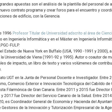
andes apuestas son el análisis de la plantilla del personal de ad
n nuevo contrato programa y crear foros para el encuentro y coord
ciones de edificio, con la Gerencia.
de 1996
Profesor Titular de Universidad adscrito al área de Cienci
o en Ingeniería Informática y en el Máster en Ingeniería Informá
ULPGC-FULP.
 del Estado de Nueva York en Buffalo (USA, 1990 -1991 y 2000),
 la Universidad de Viena (1991-92 y 1995). Autor o coautor de m
les de impacto, un libro de texto y varios volúmenes de contribu
.
cato UGT en la Junta de Personal Docente e Investigador. Entre 
smo, Comercio Exterior e Innovación Tecnológica del Cabildo de 
sta Filarmónica de Gran Canaria. Entre 2011 y 2015 fue Directo
y 2017 fue Director del Servicio Canario de la Salud. Entre 201
2020, es Coordinador General de Economía y Hacienda del Ayunta
Gestores de la Innovación y Tutorización Empresarial de la Agen