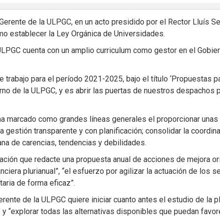
ente de la ULPGC, en un acto presidido por el Rector Lluís Ser
mo establecer la Ley Orgánica de Universidades.
LPGC cuenta con un amplio curriculum como gestor en el Gobiern
trabajo para el período 2021-2025, bajo el título ‘Propuestas pa
no de la ULPGC, y es abrir las puertas de nuestros despachos par
a marcado como grandes líneas generales el proporcionar unas c
 gestión transparente y con planificación; consolidar la coordina
rana de carencias, tendencias y debilidades.
cación que redacte una propuesta anual de acciones de mejora or
anciera plurianual”, “el esfuerzo por agilizar la actuación de los
aria de forma eficaz”.
rente de la ULPGC quiere iniciar cuanto antes el estudio de la p
 “explorar todas las alternativas disponibles que puedan favore