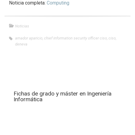
Noticia completa:
Computing
Noticias
amador aparicio
,
chief information security officer ciso
,
ciso
,
deneva
Fichas de grado y máster en Ingeniería
Informática