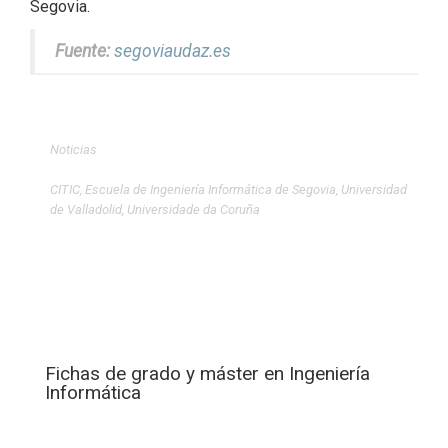
Segovia.
Fuente:
segoviaudaz.es
Noticias
CITIC
,
Escuela de Ingeniería Informática de Segovia
,
Universidad
de Valladolid
,
Universidade da Coruña
Fichas de grado y máster en Ingeniería
Informática