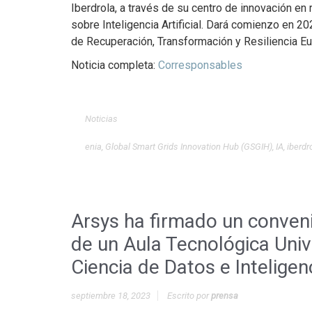
Iberdrola, a través de su centro de innovación en
sobre Inteligencia Artificial. Dará comienzo en 
de Recuperación, Transformación y Resiliencia Eu
Noticia completa:
Corresponsables
Noticias
enia
,
Global Smart Grids Innovation Hub (GSGIH)
,
IA
,
iberdr
Arsys ha firmado un conveni
de un Aula Tecnológica Univ
Ciencia de Datos e Inteligenc
septiembre 18, 2023
Escrito por
prensa