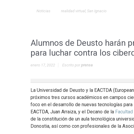
Noticias
realidad virtual
,
San Ignacio
Alumnos de Deusto harán prá
para luchar contra los ciber
enero 17, 2022
Escrito por
prensa
La Universidad de Deusto y la EACTDA (European 
próximos tres cursos académicos en campos cient
foco en el desarrollo de nuevas tecnologías para 
EACTDA, Juan Arraiza, y el Decano de la
Facultad 
de la constitución de un aula tecnológica univer
Donostia, así como con profesionales de la Asoci