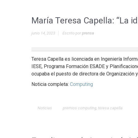
María Teresa Capella: “La id
junio 14, 2023
Escrito por
prensa
Teresa Capella es licenciada en Ingeniería Infor
IESE, Programa Formación ESADE y Planificacione
ocupaba el puesto de directora de Organización 
Noticia completa:
Computing
Noticias
premios computing
,
teresa capella