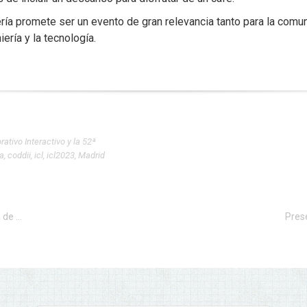
niería promete ser un evento de gran relevancia tanto para la c
ería y la tecnología.
ativo Interactivo y la 52ª
ía
,
coddii
,
icl
,
icl2023
,
Madrid
Los mayores expertos en arquitectura y tecnología de ordenadores, en un congreso de la UCLM