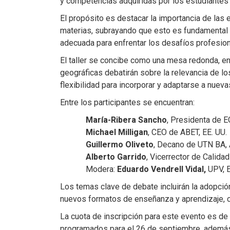
y competencias adquiridas por los estudiantes 
El propósito es destacar la importancia de las
materias, subrayando que esto es fundamental p
adecuada para enfrentar los desafíos profesion
El taller se concibe como una mesa redonda, e
geográficas debatirán sobre la relevancia de 
flexibilidad para incorporar y adaptarse a nuev
Entre los participantes se encuentran:
María-Ribera Sancho
, Presidenta de 
Michael Milligan
, CEO de ABET, EE. UU.
Guillermo Oliveto
, Decano de UTN BA, 
Alberto Garrido
, Vicerrector de Calida
Modera:
Eduardo Vendrell Vidal,
UPV
, 
Los temas clave de debate incluirán la adopció
nuevos formatos de enseñanza y aprendizaje, c
La cuota de inscripción para este evento es de
programados para el 26 de septiembre, además d