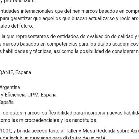
y profesionales.
 entidades internacionales que definen marcos basados en compet
ara garantizar que aquellos que buscan actualizarse y reciclars
ales del futuro.
n la que representantes de entidades de evaluación de calidad y
los marcos basados en competencias para los títulos académicos
as habilidades y técnicas, así como la posibilidad de considerar
EQANIE, España.
Argentina.
d y Eficiencia, UPM, España.
España.
n de estos marcos, su flexibilidad para incorporar nuevas habili
omo las microcredenciales y los nanotítulos.
 100€, y brinda acceso tanto al Taller y Mesa Redonda sobre Acre
e incluir un descanso para disfrutar de un café.