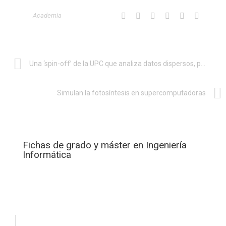
Academia
Una ‘spin-off’ de la UPC que analiza datos dispersos, pyme TIC más innovadora según la Comisión Europea
Simulan la fotosíntesis en supercomputadoras
Fichas de grado y máster en Ingeniería
Informática