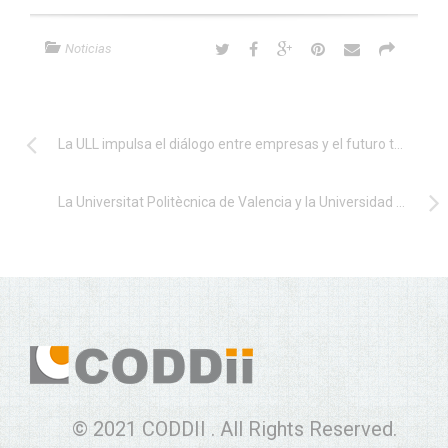
Noticias
La ULL impulsa el diálogo entre empresas y el futuro talento en sus VII Jornadas Técnicas de Ingeniería
La Universitat Politècnica de Valencia y la Universidad Beihang crearán cuatro laboratorios de investigación sobre IA, fabricación inteligente, mecánica e informática
© 2021 CODDII . All Rights Reserved.