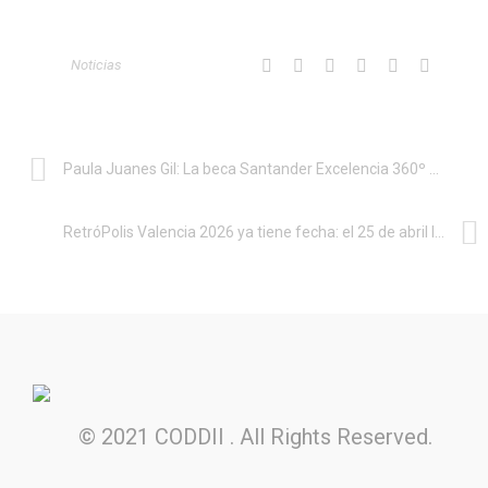
Noticias
Paula Juanes Gil: La beca Santander Excelencia 360º es el resultado natural de mi trayectoria
RetróPolis Valencia 2026 ya tiene fecha: el 25 de abril la retroinformática arderá en la UPV
© 2021 CODDII . All Rights Reserved.