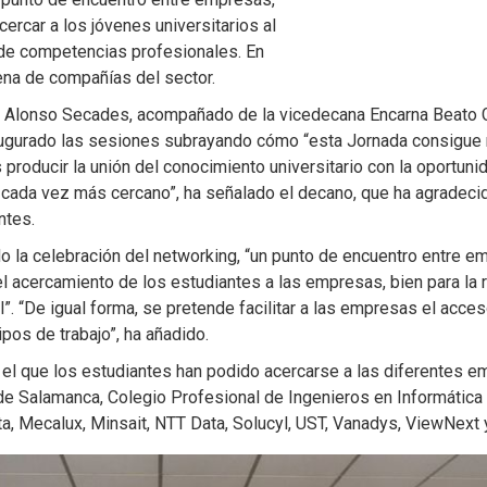
ercar a los jóvenes universitarios al
 de competencias profesionales. En
tena de compañías del sector.
al Alonso Secades, acompañado de la vicedecana Encarna Beato Gu
augurado las sesiones subrayando cómo “esta Jornada consigue 
roducir la unión del conocimiento universitario con la oportunid
l, cada vez más cercano”, ha señalado el decano, que ha agradec
ntes.
o la celebración del networking, “un punto de encuentro entre e
r el acercamiento de los estudiantes a las empresas, bien para la r
. “De igual forma, se pretende facilitar a las empresas el acces
pos de trabajo”, ha añadido.
n el que los estudiantes han podido acercarse a las diferentes e
 de Salamanca, Colegio Profesional de Ingenieros en Informática 
ta, Mecalux, Minsait, NTT Data, Solucyl, UST, Vanadys, ViewNext