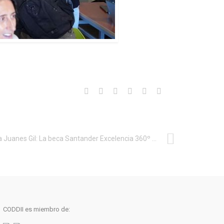
Paula Juanes Gil: La beca Santander Excelencia 360º es el resultado natural de mi trayectoria
CODDII es miembro de: