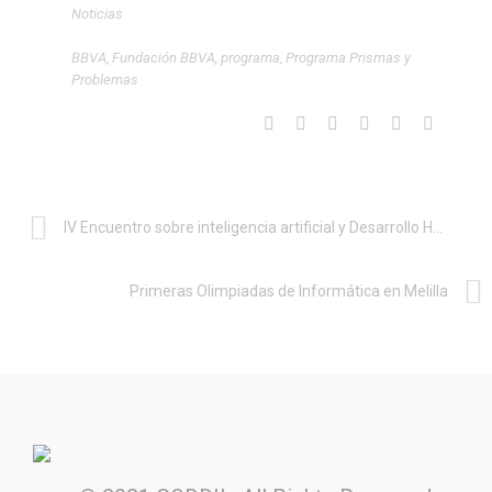
Noticias
BBVA
,
Fundación BBVA
,
programa
,
Programa Prismas y
Problemas
IV Encuentro sobre inteligencia artificial y Desarrollo Humano – La economía de la IA y los retos de la IA Act
Primeras Olimpiadas de Informática en Melilla