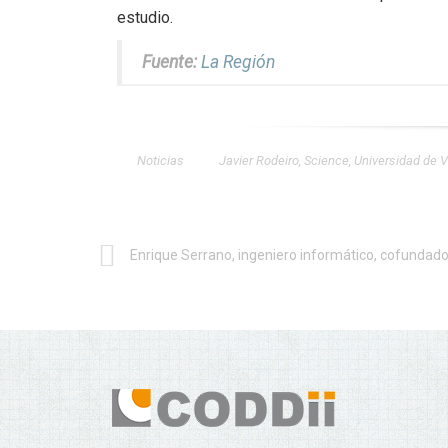
estudio.
Fuente:
La Región
Noticias
Javier Rodeiro
,
Science
,
Universidad de V