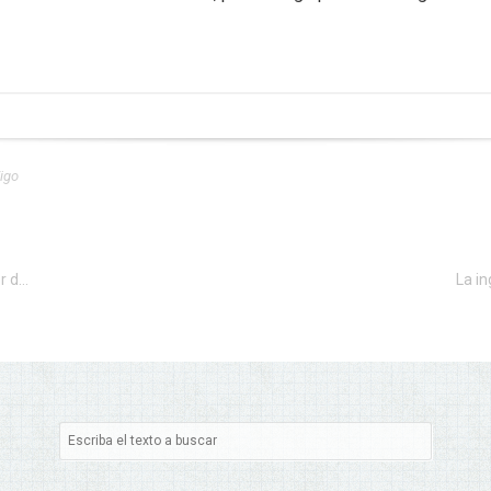
igo
Enrique Serrano, ingeniero informático, cofundador de Mundo Hacker y StopHaters y miembro del equipo de IBM Cyber Tactical Operations ha participado en PowerYou Xperience de la Universidad de Cádiz