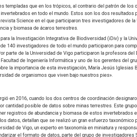
s templadas que en los trópicos, al contrario del patrón de los 
 invertebrados en todo el mundo. Estos son los dos resultados pr
 revista Science en el que participaron tres investigadores de l
ncia y biomasa de ácaros terrestres.
ara la Investigación Integrativa de Biodiversidad (iDiv) y la Uni
 de 140 investigadores de todo el mundo participaron para compil
or parte de la Universidad de Vigo participaron la profesora de
 Facultad de Ingeniería Informática y uno de los gerentes del gr
bre la importancia de esta investigación, María Jesús Iglesias
ersidad de organismos que viven bajo nuestros pies».
rgió en 2016, cuando los dos centros de coordinación designaron 
ayor cantidad posible de datos sobre minas terrestres. Este grup
ener registros de abundancia y biomasa de estos invertebrados 
 los datos, detallan que se realizó un gran esfuerzo taxonómico 
sidad de Vigo, un experto en taxonomía en miniatura y responsa
arizar el formato de datos, parte del grupo de investigadores S