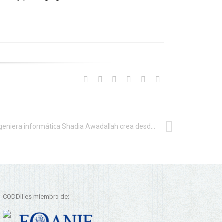
La ingeniera informática Shadia Awadallah crea desde cero una red de termómetros capaz de tomar datos en tiempo real del calor que emana de un volcán
CODDII es miembro de: