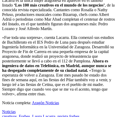
Lacarra es la única mujer aragonesa en aparecer en el famoso
listado
‘Los 100 más creativos en el mundo de los negocios’
, de la
conocida revista especializada. Cantantes como Rosalía o Nathy
Peluso, productores musicales como Bizarrap, chefs como Albert
Adriá o periodistas como Mar Abad completan el centenar de rostros
del listado, en el que también figuran dos aragoneses más: Pedro
Lozano y José Alfredo Martín.
«Fue toda una sorpresa», cuenta Lacarra. Ella comenzó sus estudios
de Bachillerato en el IES Pedro de Luna para después estudiar
Ingeniería Informática en la Universidad de Zaragoza. Desarrolló su
Proyecto de Fin de Carrera en una pequeña empresa de la capital
aragonesa, donde realizó un proyecto de teleasistencia que
posteriormente se llevó a cabo en el 112 de Pamplona.
Ahora es
ingeniera de datos en Telefónica, en Madrid, aunque nunca se
ha despegado completamente de su ciudad natal.
«Tengo la
esperanza de volver a Zaragoza. Este mes pasado he estado dos
fines de semana aquí, en las fiestas del Pilar también voy a venir, y
luego iré a las fiestas de Cetina, que es el pueblo de mi madre.
Siempre digo que cuando veo que se me va el acento, tengo que
volver», afirma entre risas.
Noticia completa:
Aragón Noticias
Noticias
creativos
,
Forbes
,
Laura Lacarra
,
revista forbes