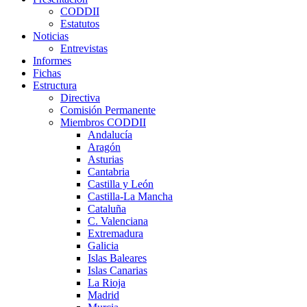
CODDII
Estatutos
Noticias
Entrevistas
Informes
Fichas
Estructura
Directiva
Comisión Permanente
Miembros CODDII
Andalucía
Aragón
Asturias
Cantabria
Castilla y León
Castilla-La Mancha
Cataluña
C. Valenciana
Extremadura
Galicia
Islas Baleares
Islas Canarias
La Rioja
Madrid