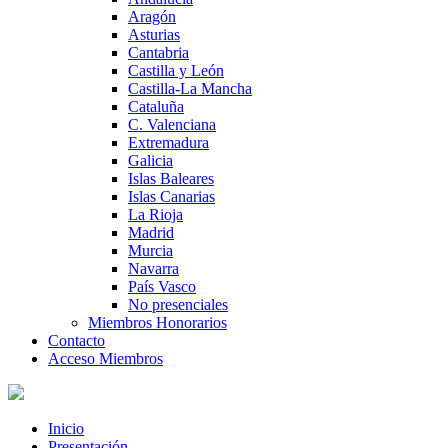
Aragón
Asturias
Cantabria
Castilla y León
Castilla-La Mancha
Cataluña
C. Valenciana
Extremadura
Galicia
Islas Baleares
Islas Canarias
La Rioja
Madrid
Murcia
Navarra
País Vasco
No presenciales
Miembros Honorarios
Contacto
Acceso Miembros
Inicio
Presentación