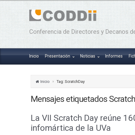
Conferencia de Directores y Decanos de
Inicio
Presentación
Noticias
Informes
Fic
Inicio
Tag: ScratchDay
Mensajes etiquetados
Scratc
La VII Scratch Day reúne 160
infomártica de la UVa