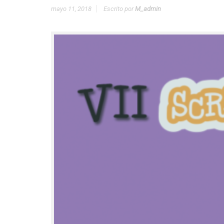
mayo 11, 2018
Escrito por
M_admin