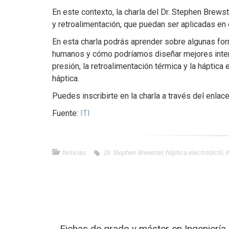
En este contexto, la charla del Dr. Stephen Brews
y retroalimentación, que puedan ser aplicadas en
En esta charla podrás aprender sobre algunas fo
humanos y cómo podríamos diseñar mejores interfa
presión, la retroalimentación térmica y la háptica
háptica.
Puedes inscribirte en la charla a través del enlace
Fuente:
ITI
Noticias
Dr. Stephen Brewster
,
háptica electrotáctil
,
it
Fichas de grado y máster en Ingeniería