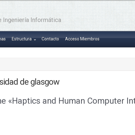
 Ingeniería Informática
has
Estructura
Contacto
Acceso Miembros
rsidad de glasgow
line «Haptics and Human Computer Int