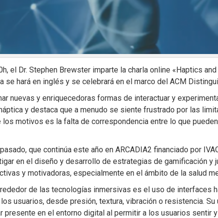
0h, el Dr. Stephen Brewster imparte la charla online «Haptics an
arla se hará en inglés y se celebrará en el marco del ACM Disti
nar nuevas y enriquecedoras formas de interactuar y experimenta
áptica y destaca que a menudo se siente frustrado por las limita
e los motivos es la falta de correspondencia entre lo que pueden
ño pasado, que continúa este año en ARCADIA2 financiado por I
ar en el diseño y desarrollo de estrategias de gamificación y 
activas y motivadoras, especialmente en el ámbito de la salud me
lrededor de las tecnologías inmersivas es el uso de interfaces 
a los usuarios, desde presión, textura, vibración o resistencia. S
esente en el entorno digital al permitir a los usuarios sentir y 