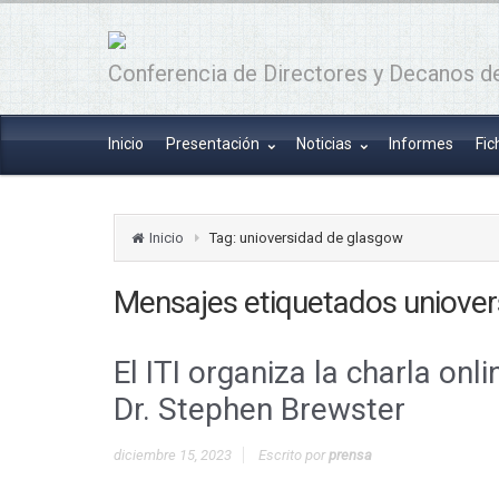
Conferencia de Directores y Decanos de
Inicio
Presentación
Noticias
Informes
Fic
Inicio
Tag: unioversidad de glasgow
Mensajes etiquetados
uniove
El ITI organiza la charla on
Dr. Stephen Brewster
diciembre 15, 2023
Escrito por
prensa