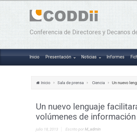
Conferencia de Directores y Decanos de
Inicio
Presentación
Noticias
Informes
Fic
Inicio
Sala de prensa
Ciencia
Un nuevo leng
Un nuevo lenguaje facilita
volúmenes de información
julio 18, 2013
Escrito por
M_admin