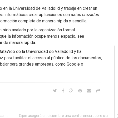
 en la Universidad de Valladolid y trabaja en crear un
es informáticos crear aplicaciones con
datos cruzados
formación completa de manera rápida y sencilla.
a sido avalado por la organización formal
s que la información ocupe menos espacio, sea
r de manera rápida.
DataWeb de la Universidad de Valladolid y ha
uz para facilitar el acceso al público de los documentos,
trabajar para grandes empresas, como Google o
Un curso permite a los informáticos canarios ingresar en el cuerpo de peritos
Gijón acogerá en diciembre una conferencia sobre ciudades inteligentes