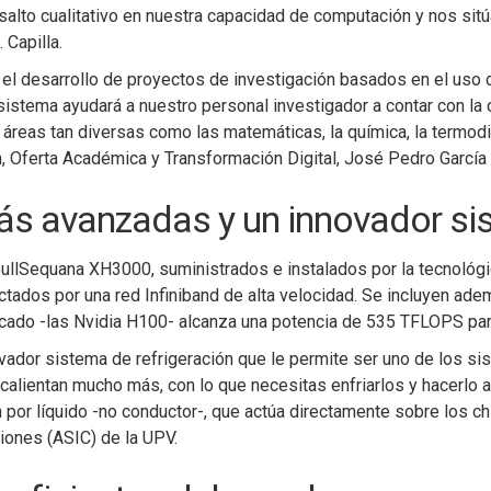
lto cualitativo en nuestra capacidad de computación y nos sitúa
 Capilla.
l desarrollo de proyectos de investigación basados en el uso de i
sistema ayudará a nuestro personal investigador a contar con la 
áreas tan diversas como las matemáticas, la química, la termodi
ión, Oferta Académica y Transformación Digital, José Pedro García
más avanzadas y un innovador si
llSequana XH3000, suministrados e instalados por la tecnológ
ectados por una red Infiniband de alta velocidad. Se incluyen 
cado -las Nvidia H100- alcanza una potencia de 535 TFLOPS para a
ador sistema de refrigeración que le permite ser uno de los si
 calientan mucho más, con lo que necesitas enfriarlos y hacerlo
 por líquido -no conductor-, que actúa directamente sobre los ch
iones (ASIC) de la UPV.