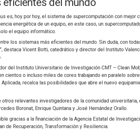
 eficientes del mundo
irius es, hoy por hoy, el sistema de supercomputación con mejor
iencia energética de un equipo, en este caso, un supercomputado
 solo el equipo informático.
tre los sistemas más eficientes del mundo. Sin duda, con todas
destaca Vicent Botti, catedrático y director del Instituto Valenci
.
gador del Instituto Universitario de Investigación CMT – Clean Mo
en cientos o incluso miles de cores trabajando en paralelo sobre
 y Aplicada, recalca las posibilidades que abre el nuevo equipam
e otros relevantes investigadores de la comunidad universitari
rcedes Boronat, Enrique Quintana y José Hernández Orallo.
le gracias a la financiación de la Agencia Estatal de Investigac
an de Recuperación, Transformación y Resiliencia.