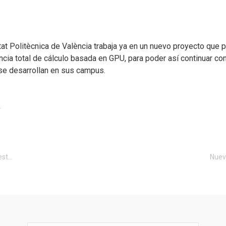
tat Politècnica de València trabaja ya en un nuevo proyecto que
cia total de cálculo basada en GPU, para poder así continuar c
 se desarrollan en sus campus.
r
Ana Serrano, la joven investigadora española que este año ha recibido el premio internacional de realidad virtual IEEE VGTC