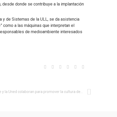
), desde donde se contribuye a la implantación
ca y de Sistemas de la ULL, se da asistencia
” como a las máquinas que interpretan el
s responsables de medioambiente interesados
Incibe y la Uned colaboran para promover la cultura de la ciberseguridad y la celebración de la CyberCamp-Uned