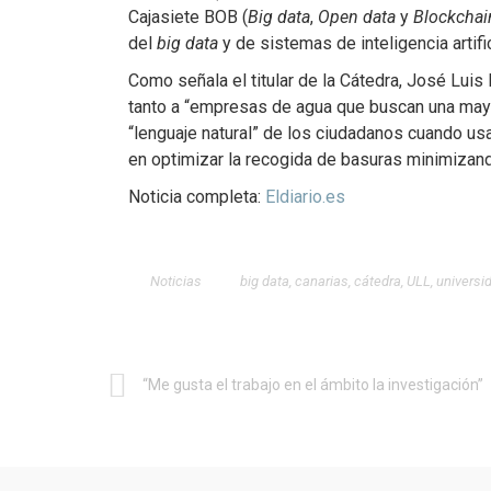
Cajasiete BOB (
Big data
,
Open data
y
Blockchai
del
big data
y de sistemas de inteligencia artif
Como señala el titular de la Cátedra, José Luis
tanto a “empresas de agua que buscan una mayo
“lenguaje natural” de los ciudadanos cuando u
en optimizar la recogida de basuras minimizan
Noticia completa:
Eldiario.es
Noticias
big data
,
canarias
,
cátedra
,
ULL
,
universi
“Me gusta el trabajo en el ámbito la investigación”