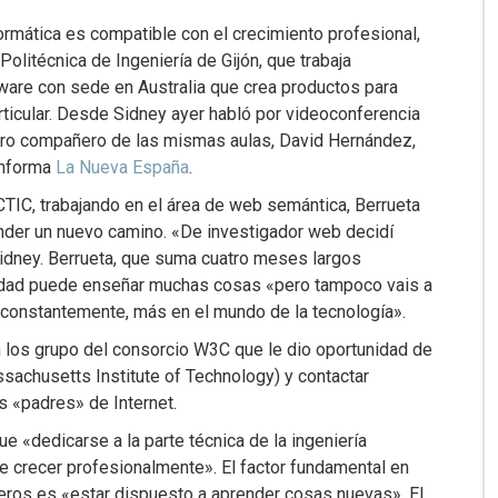
formática es compatible con el crecimiento profesional,
olitécnica de Ingeniería de Gijón, que trabaja
ware con sede en Australia que crea productos para
ticular. Desde Sidney ayer habló por videoconferencia
otro compañero de las mismas aulas, David Hernández,
 informa
La Nueva España
.
CTIC, trabajando en el área de web semántica, Berrueta
ender un nuevo camino. «De investigador web decidí
Sidney. Berrueta, que suma cuatro meses largos
sidad puede enseñar muchas cosas «pero tampoco vais a
 constantemente, más en el mundo de la tecnología».
n los grupo del consorcio W3C que le dio oportunidad de
ssachusetts Institute of Technology) y contactar
s «padres» de Internet.
e «dedicarse a la parte técnica de la ingeniería
de crecer profesionalmente». El factor fundamental en
eros es «estar dispuesto a aprender cosas nuevas». El