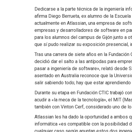
Dedicarse a la parte técnica de la ingeniería in
afirma Diego Berrueta, ex alumno de la Escuela P
actualmente en Atlassian, una empresa de soft
empresas y desarrolladores de software en par
para los alumnos del campus de Gijón junto a 
que sí pudo realizar su exposición presencial,
Tras una carrera de siete años en la Fundación 
decidió dar el salto a las antípodas para empr
pasar a ingeniería de software», relató desde 
asentado en Australia reconoce que la Univer
salir sabiendo todo; hay que estar aprendiendo
Durante su etapa en Fundación CTIC trabajó co
acudir a «la meca de la tecnología», el MIT (Ma
también con Vinton Cerf, considerado uno de lo
Atlassian les ha dado la oportunidad a ambos qu
informática «es compatible con la posibilidad 
cualquier caso según apuntan estos dos ingeni