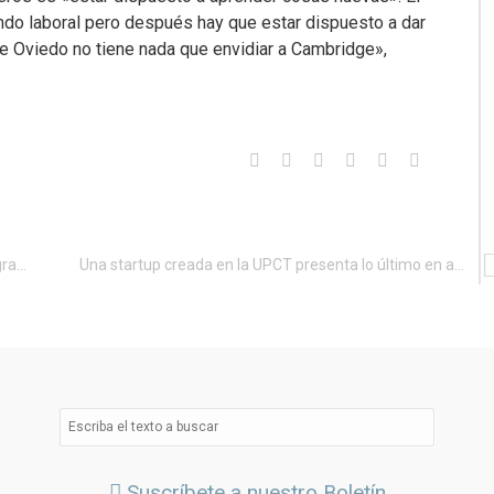
mundo laboral pero después hay que estar dispuesto a dar
e Oviedo no tiene nada que envidiar a Cambridge»,
Google homenajea a Ada Lovelace, la primera programadora informática
Una startup creada en la UPCT presenta lo último en aplicaciones móviles
Suscríbete a nuestro Boletín