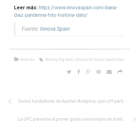
Leer más:
https://www.innovaspain.com/diana-
diaz-pandemia-hito-historia-dato/
Fuente:
Innova Spain
Noticias
Bankia
,
big data
,
Ciencia de Datos
,
Diana Díaz
Socios fundadores de Kaizten Analytics, spin-off participada por la Universidad de La Laguna: “Los datos son el nuevo petróleo de la economía. El recurso que hace que las empresas mejoren resultados”
La UPC presenta el primer grado universitario en Inteligencia Artificial en Cataluña, que se pondrá en marcha el curso 2021-2022