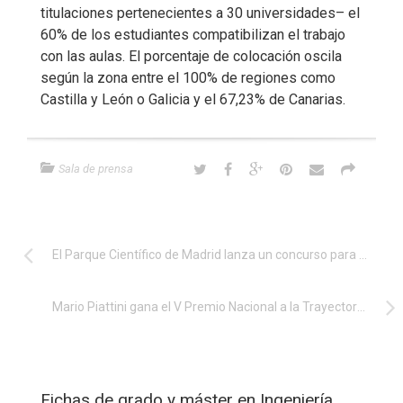
titulaciones pertenecientes a 30 universidades– el
60% de los estudiantes compatibilizan el trabajo
con las aulas. El porcentaje de colocación oscila
según la zona entre el 100% de regiones como
Castilla y León o Galicia y el 67,23% de Canarias.
Sala de prensa
El Parque Científico de Madrid lanza un concurso para emprendedores de TIC
Mario Piattini gana el V Premio Nacional a la Trayectoria Profesional del Ingeniero Informático
Fichas de grado y máster en Ingeniería