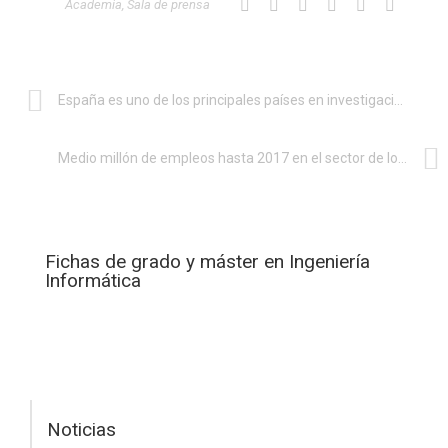
Academia
,
Sala de prensa
España es uno de los principales países en investigación y formación en informática
Medio millón de empleos hasta 2017 en el sector de los Contenidos Digitales
Fichas de grado y máster en Ingeniería
Informática
Noticias