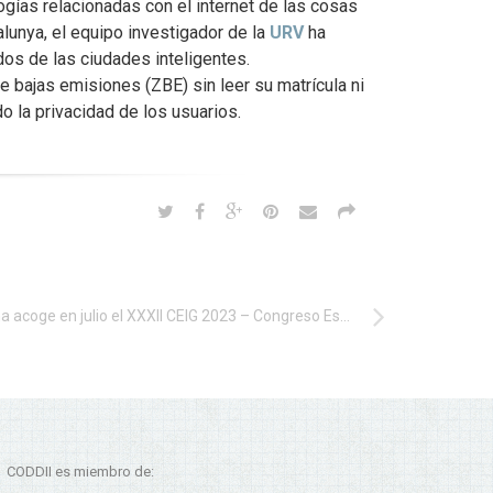
gías relacionadas con el internet de las cosas
alunya, el equipo investigador de la
URV
ha
os de las ciudades inteligentes.
 bajas emisiones (ZBE) sin leer su matrícula ni
 la privacidad de los usuarios.
Palma acoge en julio el XXXII CEIG 2023 – Congreso Español de Informática Gráfica
CODDII es miembro de: