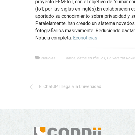
proyecto FEM-IoT, con el objetivo de “sumar co
(IoT, por las siglas en inglés).En colaboración 
aportado su conocimiento sobre privacidad y se
Paralelamente, han creado un sistema novedoso 
fotografiarlos masivamente. Reduciendo bastant
Noticia completa:
Econoticias
Noticias
datos
,
datos en zbe
,
IoT
,
Universitat Rovira
El ChatGPT llega a la Universidad