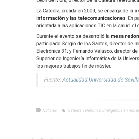
León de Mora, director de la Cátedra Telefónica
La Cátedra, creada en 2009, se encarga de la
o
información y las telecomunicaciones
. En p
orientada a las aplicaciones TIC en la salud, el
Durante el evento se desarrolló la
mesa redond
participado Sergio de los Santos, director de 
Electrónica 31; y Fernando Velasco, director de
Superior de Ingeniería Informática de la Unive
los mejores trabajos fin de máster.
Fuente:
Actualidad Universidad de Sevill
Noticias
Cátedra Telefónica
,
Inteligencia en red
,
u