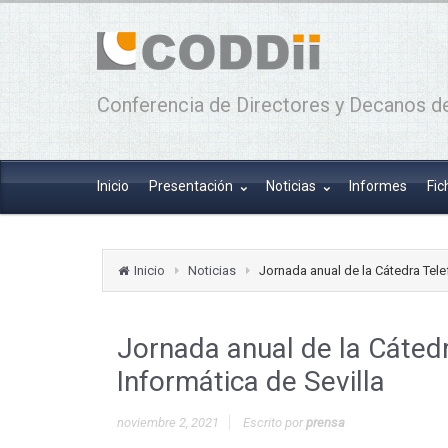
Conferencia de Directores y Decanos de
Inicio
Presentación
Noticias
Informes
Fic
Inicio
Noticias
Jornada anual de la Cátedra Telef
Jornada anual de la Cátedra
Informática de Sevilla
noviembre 2, 2021
Escrito por
prensa