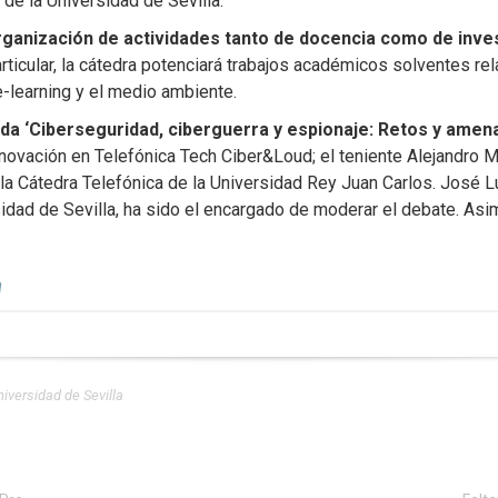
 de la Universidad de Sevilla.
rganización de actividades tanto de docencia como de inves
articular, la cátedra potenciará trabajos académicos solventes rel
 e-learning y el medio ambiente.
a ‘Ciberseguridad, ciberguerra y espionaje: Retos y amena
Innovación en Telefónica Tech Ciber&Loud; el teniente Alejandro 
 la Cátedra Telefónica de la Universidad Rey Juan Carlos. José Lu
rsidad de Sevilla, ha sido el encargado de moderar el debate. As
a
niversidad de Sevilla