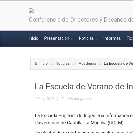
Conferencia de Directores y Decanos de
Inicio
Presentación
Noticias
Informes
Fic
Inicio
Noticias
Academia
La Escuela de Ve
La Escuela de Verano de I
julio 4, 2017
Escrito por
prensa
La Escuela Superior de Ingeniería Informática d
Universidad de Castilla-La Mancha (UCLM).
Un plantel de expertos internacionales impartir