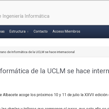
 Ingeniería Informática
has
Estructura
Contacto
Acceso Miembros
rano de Informática de la UCLM se hace internacional
nformática de la UCLM se hace intern
e Albacete acoge los próximos 10 y 11 de julio la XXVII edición
á las charlas y talleres que componen el curso, que este año se 