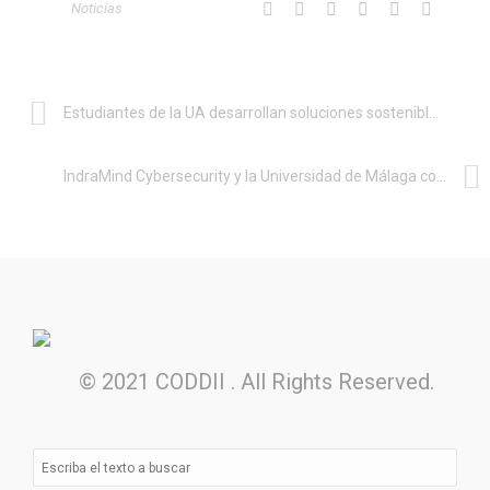
Noticias
Estudiantes de la UA desarrollan soluciones sostenibles en el reto Dream Big 2026
IndraMind Cybersecurity y la Universidad de Málaga convocan premios nacionales a TFG y TFM en ciberinteligencia
© 2021 CODDII . All Rights Reserved.