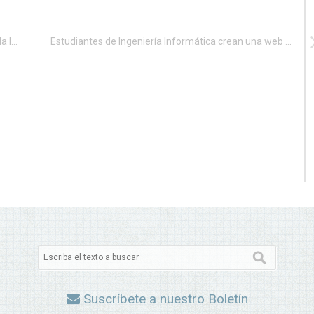
La Permanente de CODDII se adhiere a la Mesa de la Ingeniería Informática
Estudiantes de Ingeniería Informática crean una web para fomentar la cultura informática
Suscríbete a nuestro Boletín