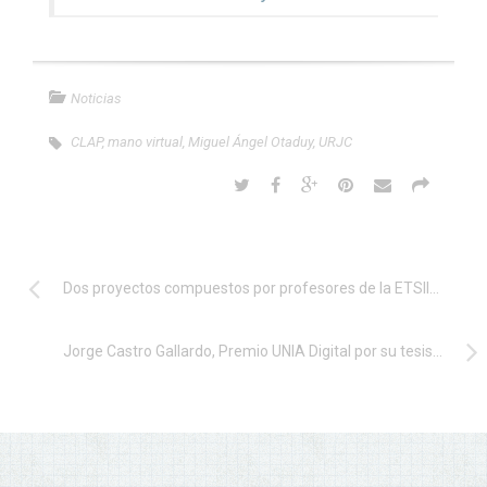
Noticias
CLAP
,
mano virtual
,
Miguel Ángel Otaduy
,
URJC
Dos proyectos compuestos por profesores de la ETSIINF UPM han recibido ayudas de la Fundación BBVA a Equipos de Investigación Científica sobre SARS-CoV-2 y COVID-19 en Big Data e Inteligencia Artificial
Jorge Castro Gallardo, Premio UNIA Digital por su tesis doctoral sobre sistemas de recomendación