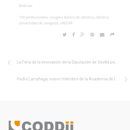
Noticias
150 profesionales
,
congreo ibérico de robótica
,
robótica
,
universidad de zaragoza
,
UNIZAR
La Feria de la Innovación de la Diputación de Sevilla pone el foco en la incorporación femenina a las nuevas tecnologías
Pedro Larrañaga, nuevo miembro de la Academia de las Ciencias, las Letras y las Artes del País Vasco