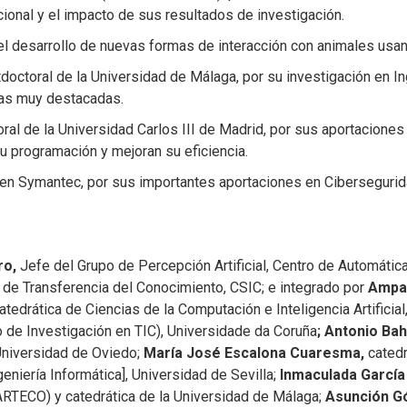
ional y el impacto de sus resultados de investigación.
 el desarrollo de nuevas formas de interacción con animales us
tdoctoral de la Universidad de Málaga, por su investigación en I
ficas muy destacadas.
ral de la Universidad Carlos III de Madrid, por sus aportaciones
su programación y mejoran su eficiencia.
r en Symantec, por sus importantes aportaciones en Cibersegur
ro,
Jefe del Grupo de Percepción Artificial, Centro de Automátic
 de Transferencia del Conocimiento, CSIC; e integrado por
Ampa
 Catedrática de Ciencias de la Computación e Inteligencia Artificia
tro de Investigación en TIC), Universidade da Coruña
; Antonio B
Universidad de Oviedo;
María José Escalona Cuaresma,
cated
eniería Informática], Universidad de Sevilla;
Inmaculada Garcí
RTECO) y catedrática de la Universidad de Málaga;
Asunción G