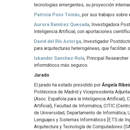
tecnologías emergentes, su proyección internac
Patricia Pons Tomás
, por sus trabajos sobre
Aurora Ramírez Quesada
, Investigadora Pos
Inteligencia Artificial, con aportaciones cientí
David del Río Astorga
, Investigador Postdocto
para arquitecturas heterogéneas, que facilitan 
Iskander Sanchez-Rola
, Principal Researche
informáticos más seguros.
Jurado
El jurado ha estado presidido por
Ángela Ribei
Politécnica de Madrid y Vicepresidenta Adjunta
(Asoc. Española para la Inteligencia Artificial),
Artificial), Facultad de Informática, CITIC (Cen
de Universidad, Departamento de Informática, 
Lenguajes y Sistemas Informáticos [E.T.S.de Ing
Arquitectura y Tecnología de Computadores (SA