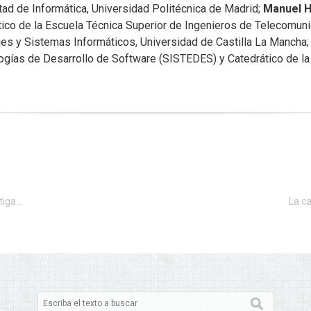
tad de Informática, Universidad Politécnica de Madrid;
Manuel 
tico de la Escuela Técnica Superior de Ingenieros de Telecomuni
jes y Sistemas Informáticos, Universidad de Castilla La Mancha
ogías de Desarrollo de Software (SISTEDES) y Catedrático de la 
Cáceres acoge las V Jornadas Nacionales de Investigación en Ciberseguridad (JNIC)