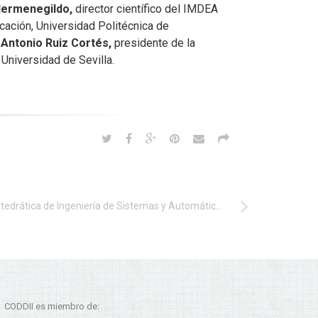
Hermenegildo,
director científico del IMDEA
cación, Universidad Politécnica de
;
Antonio Ruiz Cortés,
presidente de la
Universidad de Sevilla.
La catedrática de Ingeniería de Sistemas y Automática Rosa Aguilar, rectora de la Universidad de La Laguna
CODDII es miembro de: