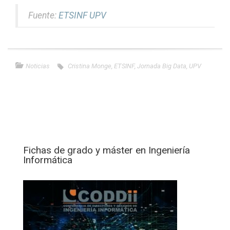
Fuente:
ETSINF UPV
Noticias
Cristina Monge
,
ETSINF
,
Jornada Big Data
,
UPV
Fichas de grado y máster en Ingeniería
Informática