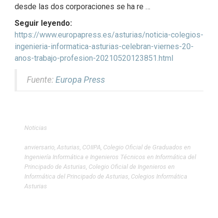
desde las dos corporaciones se ha re …
Seguir leyendo:
https://www.europapress.es/asturias/noticia-colegios-
ingenieria-informatica-asturias-celebran-viernes-20-
anos-trabajo-profesion-20210520123851.html
Fuente:
Europa Press
Noticias
anviersario
,
Asturias
,
COIIPA
,
Colegio Oficial de Graduados en
Ingeniería Informática e Ingenieros Técnicos en Informática del
Principado de Asturias
,
Colegio Oficial de Ingenieros en
Informática del Principado de Asturias
,
Colegios Informática
Asturias