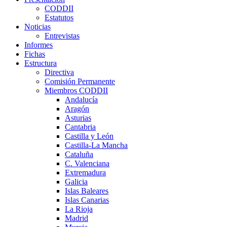
CODDII
Estatutos
Noticias
Entrevistas
Informes
Fichas
Estructura
Directiva
Comisión Permanente
Miembros CODDII
Andalucía
Aragón
Asturias
Cantabria
Castilla y León
Castilla-La Mancha
Cataluña
C. Valenciana
Extremadura
Galicia
Islas Baleares
Islas Canarias
La Rioja
Madrid