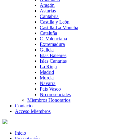
Aragón
Asturias
Cantabria
Castilla y León
Castilla-La Mancha
Cataluña
C. Valenciana
Extremadura
Galicia
Islas Baleares
Islas Canarias
La Rioja
Madrid
Murcia
Navarra
País Vasco
No presenciales
Miembros Honorarios
Contacto
Acceso Miembros
Inicio
Presentación