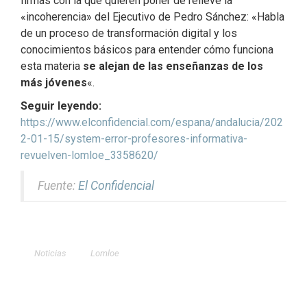
firmas con la que quieren poner de relieve la
«incoherencia» del Ejecutivo de Pedro Sánchez: «Habla
de un proceso de transformación digital y los
conocimientos básicos para entender cómo funciona
esta materia
se alejan de las enseñanzas de los
más jóvene
s
«.
Seguir leyendo:
https://www.elconfidencial.com/espana/andalucia/202
2-01-15/system-error-profesores-informativa-
revuelven-lomloe_3358620/
Fuente:
El Confidencial
Noticias
Lomloe