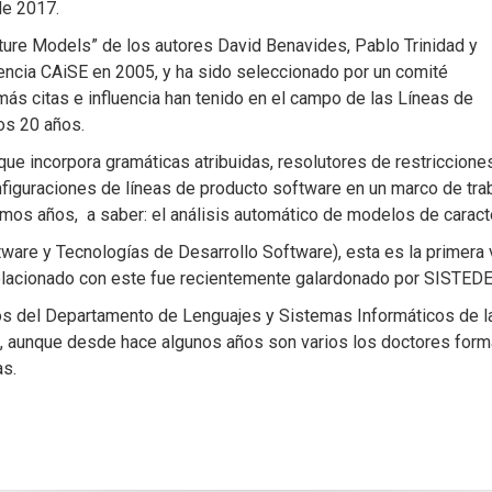
de 2017.
ture Models” de los autores David Benavides, Pablo Trinidad y
encia CAiSE en 2005, y ha sido seleccionado por un comité
 más citas e influencia han tenido en el campo de las Líneas de
os 20 años.
que incorpora gramáticas atribuidas, resolutores de restriccione
figuraciones de líneas de producto software en un marco de traba
timos años, a saber: el análisis automático de modelos de caracte
are y Tecnologías de Desarrollo Software), esta es la primera v
relacionado con este fue recientemente galardonado por SISTEDES
s del Departamento de Lenguajes y Sistemas Informáticos de la
I), aunque desde hace algunos años son varios los doctores for
as.