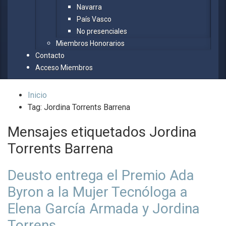
Navarra
País Vasco
No presenciales
Miembros Honorarios
Contacto
Acceso Miembros
Inicio
Tag: Jordina Torrents Barrena
Mensajes etiquetados
Jordina
Torrents Barrena
Deusto entrega el Premio Ada
Byron a la Mujer Tecnóloga a
Elena García Armada y Jordina
Torrens