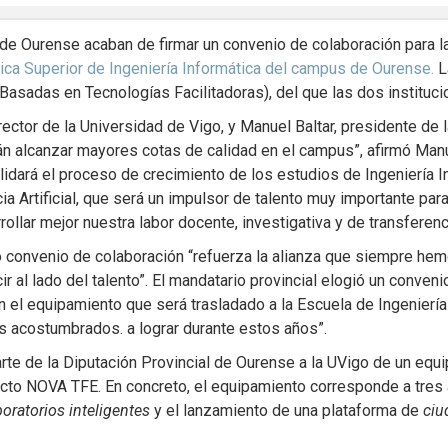
 de Ourense acaban de firmar un convenio de colaboración para la
ica Superior de Ingeniería Informática del campus de Ourense.
L
sadas en Tecnologías Facilitadoras), del que las dos instituc
ector de la Universidad de Vigo, y Manuel Baltar, presidente de 
án alcanzar mayores cotas de calidad en el campus”, afirmó Manu
solidará el proceso de crecimiento de los estudios de Ingeniería 
 Artificial, que será un impulsor de talento muy importante para l
lar mejor nuestra labor docente, investigativa y de transferenci
o convenio de colaboración “refuerza la alianza que siempre hem
 al lado del talento”. El mandatario provincial elogió un conve
 el equipamiento que será trasladado a la Escuela de Ingeniería 
s acostumbrados. a lograr durante estos años”.
arte de la Diputación Provincial de Ourense a la UVigo de un equi
ecto NOVA TFE. En concreto, el equipamiento corresponde a tres a
boratorios inteligentes
y el lanzamiento de una plataforma de
ciu