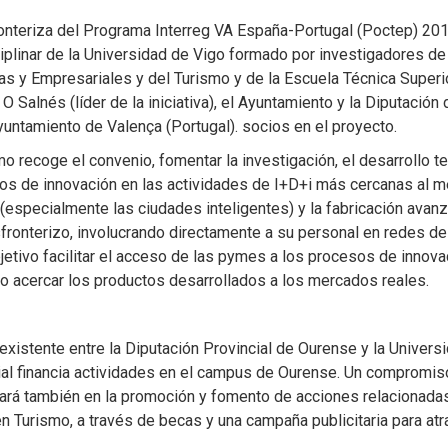
onteriza del Programa Interreg VA España-Portugal (Poctep) 2
ciplinar de la Universidad de Vigo formado por investigadores de
cas y Empresariales y del Turismo y de la Escuela Técnica Superi
Salnés (líder de la iniciativa), el Ayuntamiento y la Diputación
Ayuntamiento de Valença (Portugal). socios en el proyecto.
omo recoge el convenio, fomentar la investigación, el desarrollo t
sos de innovación en las actividades de I+D+i más cercanas al mer
 (especialmente las ciudades inteligentes) y la fabricación avan
fronterizo, involucrando directamente a su personal en redes de
jetivo facilitar el acceso de las pymes a los procesos de innovac
o acercar los productos desarrollados a los mercados reales.
xistente entre la Diputación Provincial de Ourense y la Universi
incial financia actividades en el campus de Ourense. Un compromi
cará también en la promoción y fomento de acciones relacionadas
n Turismo, a través de becas y una campaña publicitaria para atr