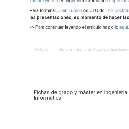
Tamara Hueso
es ingeniera informática
especiali
Para terminar,
Juan Lupión
es CTO de
The Cocktai
las presentaciones, es momento de hacer la
>> Para continuar leyendo el artículo haz clic
aquí
.
Noticias
Alicia Asín
,
Bernardo Quuintero
,
Juan Lupió
Fichas de grado y máster en Ingeniería
Informática