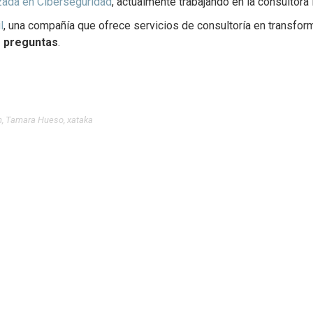
zada en Ciberseguridad
, actualmente trabajando en la consultora 
l
, una compañía que ofrece servicios de consultoría en transfo
s preguntas
.
n
,
Tamara Hueso
,
xataka