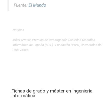
Fuente:
El Mundo
Noticias
Mikel Artetxe
,
Premios de Investigación Sociedad Científica
Informática de España (SCIE) - Fundación BBVA.
,
Universidad del
País Vasco
Fichas de grado y máster en Ingeniería
Informática