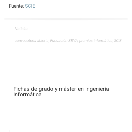
Fuente:
SCIE
Noticias
convocatoria abierta
,
Fundación BBVA
,
premios informática
,
SCIE
Fichas de grado y máster en Ingeniería
Informática