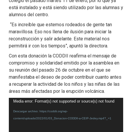
colegio el pasado martes 11 de enero, por lo que ya
está instalado y está siendo utilizado por las alumnas y
alumnos del centro.
“Es increíble que estemos rodeados de gente tan
maravillosa. Eso nos llena de ilusión para iniciar la
reconstrucción y salir adelante. Este material nos
permitirá ir con los tiempos”, apuntó la directora.
Con esta donación la CODDII reafirma el mensaje de
compromiso y solidaridad emitido por la asamblea en
su reunión del pasado 26 de octubre en el que se
manifestaba el deseo de poder contribuir cuanto antes
a recuperar la actividad de los niños y las niñas de las
áreas más afectadas por la erupción volcánica.
Reproductor
Media error: Format(s) not supported or source(s) not found
de
Descargar archivo: https://coddii.org/wp-
vídeo
content/uploads/2022/01/03_Donacion-CODDII-a-CEIP-Jedey.mp4?_=1