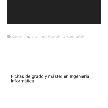
Noticias
CEIP Jedey
,
donación
,
La Palma
,
volcán
Fichas de grado y máster en Ingeniería
Informática