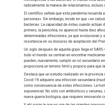
radicalmente la manera de relacionarnos, incluso 
El científico señala que esta pandemia recuerda a
personas». Sin embargo, incide en que «se calcul
bacterias. La capacidad de éstas cuando actúan de
primero, la penicilina, no apareció hasta diez añ
determinadas infecciones, ya que evolucionan y se
resistencia en su discurso de aceptación del Pre
Un siglo después de aquella gripe llega el SARS-C
todo el mundo se centran en encontrar medicamento
pueden, nuevamente, cumplir un rol secundario en
proporciona un terreno fértil y propicio para que 
Destaca que un estudio realizado en la provincia
Covid-19 adquiere una infección secundaria (much
como consecuencia de estas infecciones. La histo
exponencial. No sólo con antibióticos y vacunas,
nueva guerra biológica, que requiere innovación c
Y ahí surge la que es una de las grandes preocup