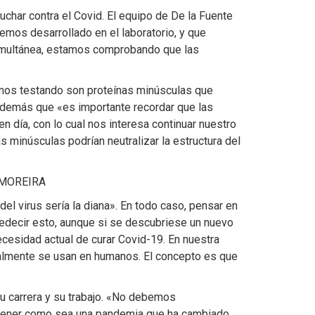
uchar contra el Covid. El equipo de De la Fuente
mos desarrollado en el laboratorio, y que
a simultánea, estamos comprobando que las
tamos testando son proteínas minúsculas que
 además que «es importante recordar que las
día, con lo cual nos interesa continuar nuestro
s minúsculas podrían neutralizar la estructura del
MOREIRA
del virus sería la diana». En todo caso, pensar en
redecir esto, aunque si se descubriese un nuevo
esidad actual de curar Covid-19. En nuestra
almente se usan en humanos. El concepto es que
su carrera y su trabajo. «No debemos
contener como sea una pandemia que ha cambiado