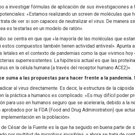
o a investigar fórmulas de aplicación de sus investigaciones a l
potenciales: «Estamos realizando un screen de moléculas que he
e trata de ver si son capaces de neutralizar el virus. De maner
dea es testarlas en un modelo de ratón».
 cabo se centra en que que «la mayoría de las moléculas que es
si estos compuestos también tienen actividad antiviral». Apunta
letales en el contexto de pandemias como la que vivimos hoy en 
cterias superresistentes. La hipótesis actual es que las proteína
virus en la célula humana (a través del receptor humano ACE2)».
 se suma a las propuestas para hacer frente a la pandemia.
icar al virus directamente. Es decir, la estructura de la cápsida 
en la práctica a humanos es complicado. «Es muy difícil poder p
 para uso en humanos seguro que se aceleraría, debido a la nec
probados por la FDA (Food and Drug Administration) que actu
u implementación en la población».
o de César de la Fuente es la que ha seguido en buena parte de 
ado por multitud de microbios invisibles, y ahora se trata de 