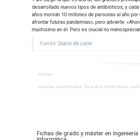
desarrollado nuevos tipos de antibióticos, y ca
años morirán 10 millones de personas al año por c
afrontar futuras pandemias»; pero advierte: «Ahora
muchísimo en él. Pero es crucial no menospreciar
Fuente:
Diario de León
Noticias
bacterias
,
bioinformática
,
César de la Fuente Núñez
,
covid
Fichas de grado y máster en Ingeniería
Informática