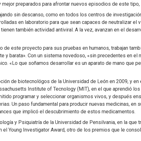
y mejor preparados para afrontar nuevos episodios de este tipo, y
jando sin descanso, como en todos los centros de investigación
olladas en laboratorio para que sean capaces de neutralizar el v
tienen también actividad antiviral. A la vez, avanzan en el desarr
o de este proyecto para sus pruebas en humanos, trabajan tambi
nte y barata». Con un sistema novedoso, «sin precedentes en el m
co. «Lo que soñamos desarrollar es un aparato de mano que perm
oción de biotecnológos de la Universidad de León en 2009, y e
ssachusetts Institute of Tecnology (MIT), en el que aprendió los 
rmitido programar y seleccionar organismos vivos, y después ens
rias. Un paso fundamental para producir nuevas medicinas, en su
vances que implicó el descubrimiento de estos medicamentos.
iología y Psiquiatría de la Universidad de Pensilvania, en la qu
n el Young Investigator Award, otro de los premios que le cons