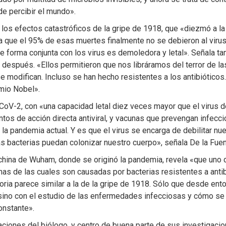
de percibir el mundo».
 los efectos catastróficos de la gripe de 1918, que «diezmó a l
a que el 95% de esas muertes finalmente no se debieron al virus
 forma conjunta con los virus es demoledora y letal». Señala ta
os después. «Ellos permitieron que nos libráramos del terror de l
 modifican. Incluso se han hecho resistentes a los antibióticos.
mio Nobel».
oV-2, con «una capacidad letal diez veces mayor que el virus de
s de acción directa antiviral, y vacunas que prevengan infeccio
 la pandemia actual. Y es que el virus se encarga de debilitar n
las bacterias puedan colonizar nuestro cuerpo», señala De la Fuen
 china de Wuham, donde se originó la pandemia, revela «que uno 
as de las cuales son causadas por bacterias resistentes a antib
ria parece similar a la de la gripe de 1918. Sólo que desde en
 sino con el estudio de las enfermedades infecciosas y cómo se 
onstante».
aciones del biólogo, y centro de buena parte de sus investigaci