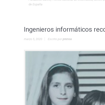
de España
Ingenieros informáticos rec
marzo 5, 2020
Escrito por
prensa