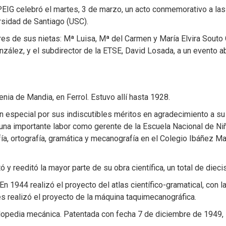
CPEIG celebró el martes, 3 de marzo, un acto conmemorativo a las
rsidad de Santiago (USC).
res de sus nietas: Mª Luisa, Mª del Carmen y María Elvira Souto
onzález, y el subdirector de la ETSE, David Losada, a un evento 
ia de Mandia, en Ferrol. Estuvo allí hasta 1928.
ón especial por sus indiscutibles méritos en agradecimiento a su
una importante labor como gerente de la Escuela Nacional de Ni
ía, ortografía, gramática y mecanografía en el Colegio Ibáñez Mar
 y reeditó la mayor parte de su obra científica, un total de diecis
n 1944 realizó el proyecto del atlas científico-gramatical, con l
ués realizó el proyecto de la máquina taquimecanográfica.
lopedia mecánica. Patentada con fecha 7 de diciembre de 1949, 