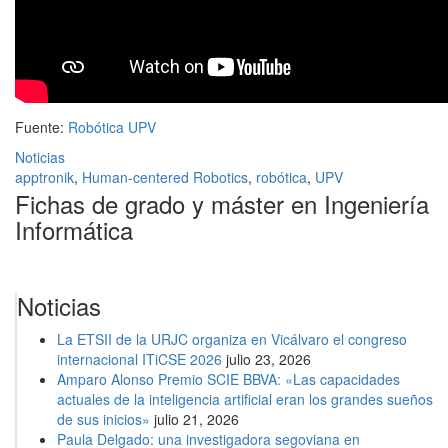
Fuente:
Robótica UPV
Noticias
apptronik
,
Human-centered Robotics
,
robótica
,
UPV
Fichas de grado y máster en Ingeniería
Informática
Noticias
La ETSII de la URJC organiza en Vicálvaro el congreso
internacional ITiCSE 2026
julio 23, 2026
Amparo Alonso Premio SCIE BBVA: «Las capacidades
actuales de la inteligencia artificial eran los grandes sueños
de sus inicios»
julio 21, 2026
Paula Delgado: una investigadora segoviana en