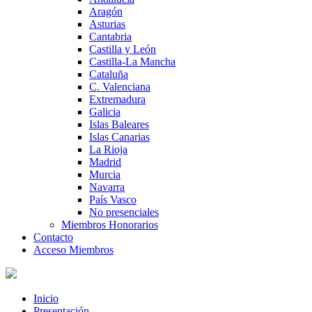
Aragón
Asturias
Cantabria
Castilla y León
Castilla-La Mancha
Cataluña
C. Valenciana
Extremadura
Galicia
Islas Baleares
Islas Canarias
La Rioja
Madrid
Murcia
Navarra
País Vasco
No presenciales
Miembros Honorarios
Contacto
Acceso Miembros
Inicio
Presentación