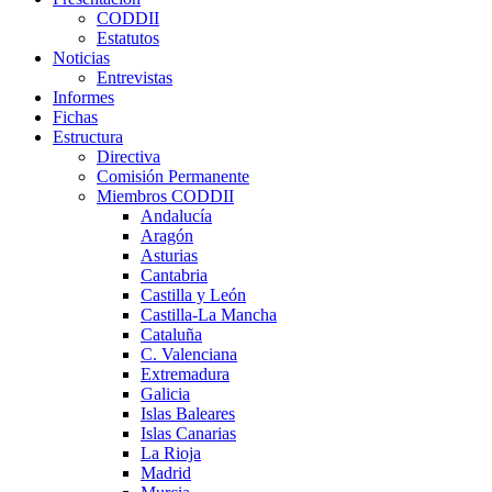
CODDII
Estatutos
Noticias
Entrevistas
Informes
Fichas
Estructura
Directiva
Comisión Permanente
Miembros CODDII
Andalucía
Aragón
Asturias
Cantabria
Castilla y León
Castilla-La Mancha
Cataluña
C. Valenciana
Extremadura
Galicia
Islas Baleares
Islas Canarias
La Rioja
Madrid