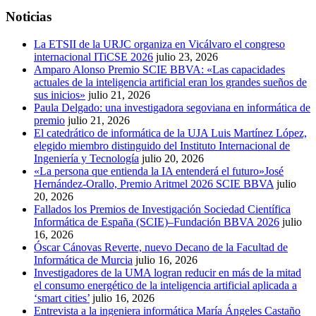
Noticias
La ETSII de la URJC organiza en Vicálvaro el congreso
internacional ITiCSE 2026
julio 23, 2026
Amparo Alonso Premio SCIE BBVA: «Las capacidades
actuales de la inteligencia artificial eran los grandes sueños de
sus inicios»
julio 21, 2026
Paula Delgado: una investigadora segoviana en informática de
premio
julio 21, 2026
El catedrático de informática de la UJA Luis Martínez López,
elegido miembro distinguido del Instituto Internacional de
Ingeniería y Tecnología
julio 20, 2026
«La persona que entienda la IA entenderá el futuro»José
Hernández-Orallo, Premio Aritmel 2026 SCIE BBVA
julio
20, 2026
Fallados los Premios de Investigación Sociedad Científica
Informática de España (SCIE)–Fundación BBVA 2026
julio
16, 2026
Óscar Cánovas Reverte, nuevo Decano de la Facultad de
Informática de Murcia
julio 16, 2026
Investigadores de la UMA logran reducir en más de la mitad
el consumo energético de la inteligencia artificial aplicada a
‘smart cities’
julio 16, 2026
Entrevista a la ingeniera informática María Ángeles Castaño