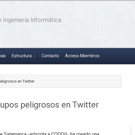
 Ingeniería Informática
has
Estructura
Contacto
Acceso Miembros
eligrosos en Twitter
upos peligrosos en Twitter
de Salamanca -adscrita a CODDII- ha creado una