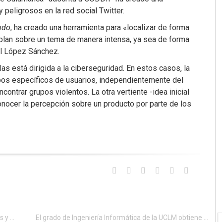
y peligrosos en la red social Twitter.
ndo
, ha creado una herramienta para «localizar de forma
ablan sobre un tema de manera intensa, ya sea de forma
iel López Sánchez.
as está dirigida a la ciberseguridad. En estos casos, la
upos específicos de usuarios, independientemente del
contrar grupos violentos. La otra vertiente -idea inicial
conocer la percepción sobre un producto por parte de los
La UPV celebra en septiembre un curso sobre datos y transparencia
El grado de Ingeniería Informática de la UCLM obtiene el sello Euro-Inf